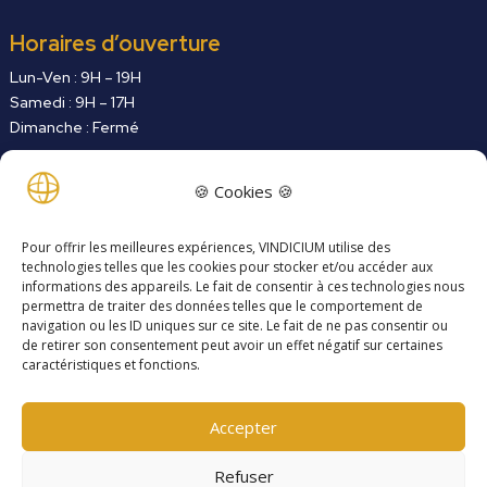
Horaires d’ouverture
Lun-Ven : 9H – 19H
Samedi : 9H – 17H
Dimanche : Fermé
Contactez-nous
🍪 Cookies 🍪
24 H/ 7J
Pour offrir les meilleures expériences, VINDICIUM utilise des
technologies telles que les cookies pour stocker et/ou accéder aux
Liens annexes
informations des appareils. Le fait de consentir à ces technologies nous
Contactez-nous
permettra de traiter des données telles que le comportement de
navigation ou les ID uniques sur ce site. Le fait de ne pas consentir ou
de retirer son consentement peut avoir un effet négatif sur certaines
Politique de confidentialité
caractéristiques et fonctions.
Politique de cookies
Accepter
Vindicium
©
2024 ~ Tous droits réservés
Refuser
Site développé en collaboration avec
TEDWEB