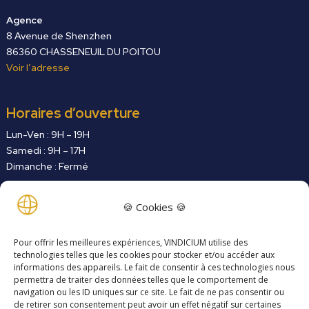
Agence
8 Avenue de Shenzhen
86360 CHASSENEUIL DU POITOU
Voir l’adresse
Horaires d’ouverture
Lun-Ven : 9H – 19H
Samedi : 9H – 17H
Dimanche : Fermé
Contactez-nous
🍪 Cookies 🍪
24 H/ 7J
Pour offrir les meilleures expériences, VINDICIUM utilise des
technologies telles que les cookies pour stocker et/ou accéder aux
Liens annexes
informations des appareils. Le fait de consentir à ces technologies nous
Contactez-nous
permettra de traiter des données telles que le comportement de
navigation ou les ID uniques sur ce site. Le fait de ne pas consentir ou
de retirer son consentement peut avoir un effet négatif sur certaines
Politique de confidentialité